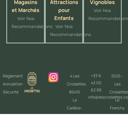
Magasins
Attractions
Vignobles
et Marchés
pour
Voir Nos
Enfants
Voir Nos
Recommandation
Recommandations
Voir Nos
Recommandations
+33 6
Règlement
4 Les
2025 –
43 00
Annulation
Croisettes
Les
62 89
Sécurité
85410
Croisette
info@lescroisettes.c
La
Le
Caillère-
Frenchy
Saint-
Studio
Hilaire